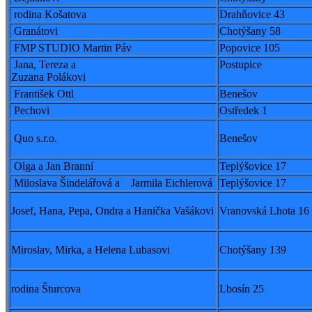
rodina Košatova
Drahňovice 43
Granátovi
Chotýšany 58
FMP STUDIO Martin Páv
Popovice 105
Jana, Tereza a
Postupice
Zuzana Polákovi
František Ottl
Benešov
Pechovi
Ostředek 1
Quo s.r.o.
Benešov
Olga a Jan Branní
Teplýšovice 17
Miloslava Šindelářová a Jarmila Eichlerová
Teplýšovice 17
Josef, Hana, Pepa, Ondra a Hanička Vašákovi
Vranovská Lhota 16
Miroslav, Mirka, a Helena Lubasovi
Chotýšany 139
rodina Šturcova
Lbosín 25