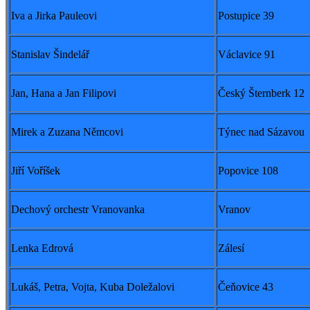
Iva a Jirka Pauleovi
Postupice 39
Stanislav Šindelář
Václavice 91
Jan, Hana a Jan Filipovi
Český Šternberk 12
Mirek a Zuzana Němcovi
Týnec nad Sázavou
Jiří Voříšek
Popovice 108
Dechový orchestr Vranovanka
Vranov
Lenka Edrová
Zálesí
Lukáš, Petra, Vojta, Kuba Doležalovi
Čeňovice 43