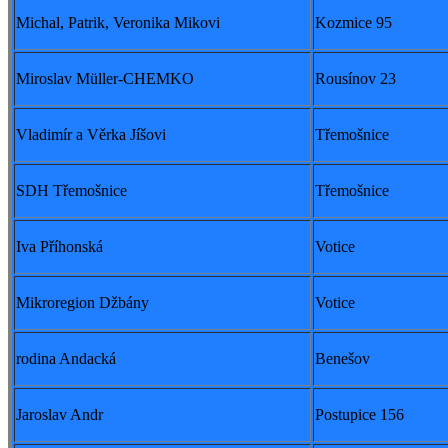
Michal, Patrik, Veronika Mikovi
Kozmice 95
Miroslav Müller-CHEMKO
Rousínov 23
Vladimír a Věrka Jíšovi
Třemošnice
SDH Třemošnice
Třemošnice
Iva Příhonská
Votice
Mikroregion Džbány
Votice
rodina Andacká
Benešov
Jaroslav Andr
Postupice 156