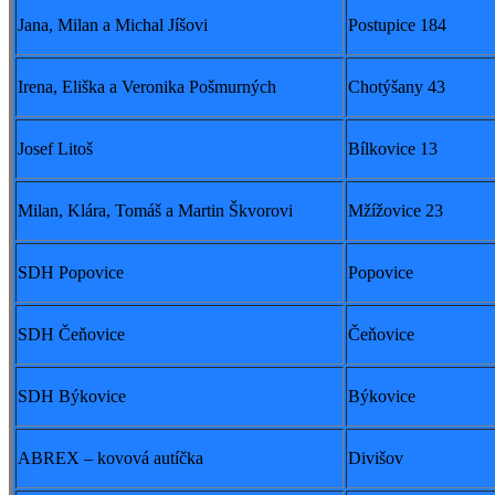
Jana, Milan a Michal Jíšovi
Postupice 184
Irena, Eliška a Veronika Pošmurných
Chotýšany 43
Josef Litoš
Bílkovice 13
Milan, Klára, Tomáš a Martin Škvorovi
Mžížovice 23
SDH Popovice
Popovice
SDH Čeňovice
Čeňovice
SDH Býkovice
Býkovice
ABREX – kovová autíčka
Divišov