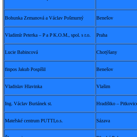
Bohunka Zemanová a Václav Pošmurný
Benešov
Vladimír Peterka – P a P K.O.M., spol. s r.o.
Praha
Lucie Babincová
Chotýšany
finpos Jakub Pospíšil
Benešov
Vladislav Hlavinka
Vlašim
Ing. Václav Buriánek st.
Hradištko – Pitkovic
Mateřské centrum PUTTI,o.s.
Sázava