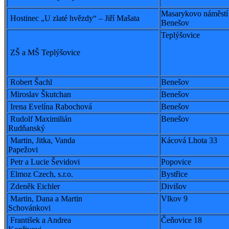
Masarykovo náměstí
Hostinec „U zlaté hvězdy“ – Jiří Mašata
Benešov
Teplýšovice
ZŠ a MŠ Teplýšovice
Robert Šachl
Benešov
Miroslav Škutchan
Benešov
Irena Evelína Rabochová
Benešov
Rudolf Maximilián
Benešov
Rudňanský
Martin, Jitka, Vanda
Kácová Lhota 33
Papežovi
Petr a Lucie Ševidovi
Popovice
Elmoz Czech, s.r.o.
Bystřice
Zdeněk Eichler
Divišov
Martin, Dana a Martin
Vlkov 9
Schovánkovi
František a Andrea
Čeňovice 18