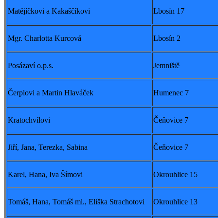
Matějíčkovi a Kakaščíkovi
Lbosín 17
Mgr. Charlotta Kurcová
Lbosín 2
Posázaví o.p.s.
Jemniště
Čerplovi a Martin Hlaváček
Humenec 7
Kratochvílovi
Čeňovice 7
Jiří, Jana, Terezka, Sabina
Čeňovice 7
Karel, Hana, Iva Šímovi
Okrouhlice 15
Tomáš, Hana, Tomáš ml., Eliška Strachotovi
Okrouhlice 13