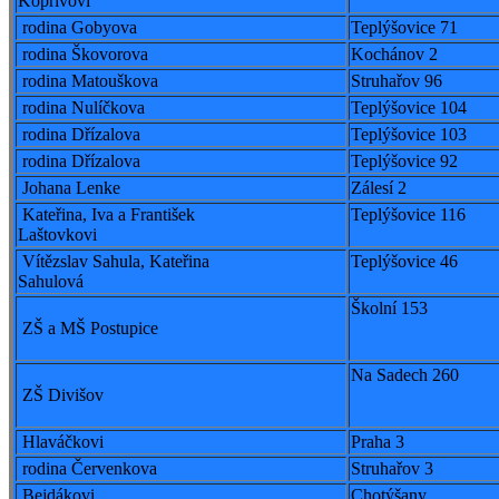
Kopřivovi
rodina Gobyova
Teplýšovice 71
rodina Škovorova
Kochánov 2
rodina Matouškova
Struhařov 96
rodina Nulíčkova
Teplýšovice 104
rodina Dřízalova
Teplýšovice 103
rodina Dřízalova
Teplýšovice 92
Johana Lenke
Zálesí 2
Kateřina, Iva a František
Teplýšovice 116
Laštovkovi
Vítězslav Sahula, Kateřina
Teplýšovice 46
Sahulová
Školní 153
ZŠ a MŠ Postupice
Na Sadech 260
ZŠ Divišov
Hlaváčkovi
Praha 3
rodina Červenkova
Struhařov 3
Bejdákovi
Chotýšany