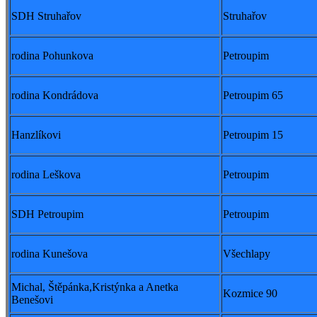
SDH Struhařov
Struhařov
rodina Pohunkova
Petroupim
rodina Kondrádova
Petroupim 65
Hanzlíkovi
Petroupim 15
rodina Leškova
Petroupim
SDH Petroupim
Petroupim
rodina Kunešova
Všechlapy
Michal, Štěpánka,Kristýnka a Anetka
Kozmice 90
Benešovi