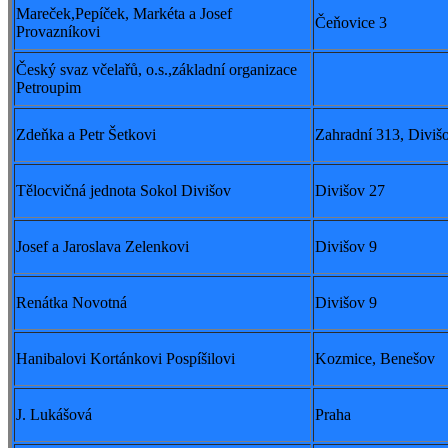
Mareček,Pepíček, Markéta a Josef
Čeňovice 3
Provazníkovi
Český svaz včelařů, o.s.,základní organizace
Petroupim
Zdeňka a Petr Šetkovi
Zahradní 313, Diviš
Tělocvičná jednota Sokol Divišov
Divišov 27
Josef a Jaroslava Zelenkovi
Divišov 9
Renátka Novotná
Divišov 9
Hanibalovi Kortánkovi Pospíšilovi
Kozmice, Benešov
J. Lukášová
Praha