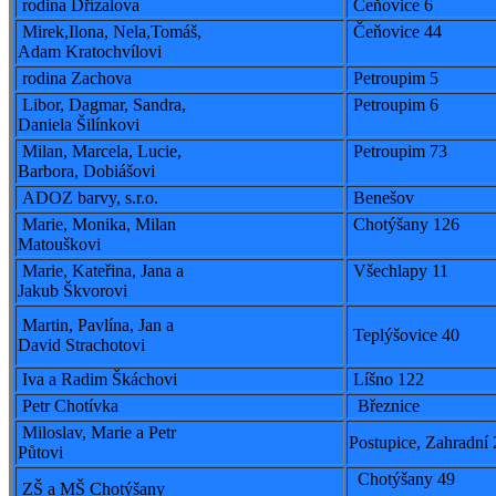
rodina Dřízalova
Čeňovice 6
Mirek,Ilona, Nela,Tomáš,
Čeňovice 44
Adam Kratochvílovi
rodina Zachova
Petroupim 5
Libor, Dagmar, Sandra,
Petroupim 6
Daniela Šilínkovi
Milan, Marcela, Lucie,
Petroupim 73
Barbora, Dobiášovi
ADOZ barvy, s.r.o.
Benešov
Marie, Monika, Milan
Chotýšany 126
Matouškovi
Marie, Kateřina, Jana a
Všechlapy 11
Jakub Škvorovi
Martin, Pavlína, Jan a
Teplýšovice 40
David Strachotovi
Iva a Radim Škáchovi
Líšno 122
Petr Chotívka
Březnice
Miloslav, Marie a Petr
Postupice, Zahradní
Půtovi
Chotýšany 49
ZŠ a MŠ Chotýšany