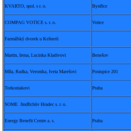
KVARTO, spol. s r. o.
Bystřice
COMPAG VOTICE s. r. o.
Votice
Farmářský dvorek u Kešnerů
Martin, Irena, Lucinka Kladivovi
Benešov
Míla, Radka, Veronika, Iveta Marešovi
Postupice 201
Torkoniakovi
Praha
SOME Jindřichův Hradec s. r. o.
Energy Benefit Centre a. s.
Praha