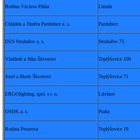
Rodina Václava Piláta
Lbosín
Chládek a Tintěra Pardubice a. s.
Pardubice
DZS Struhařov a. s.
Struhařov 75
Vladimír a Jitka Škvorovi
Teplýšovice 109
Josef a Marie Škvorovi
Teplýšovice 71
ERGOlighting, spol. s r. o.
Litvínov
OSDK a. s.
Praha
Rodina Pessrova
Teplýšovice 19