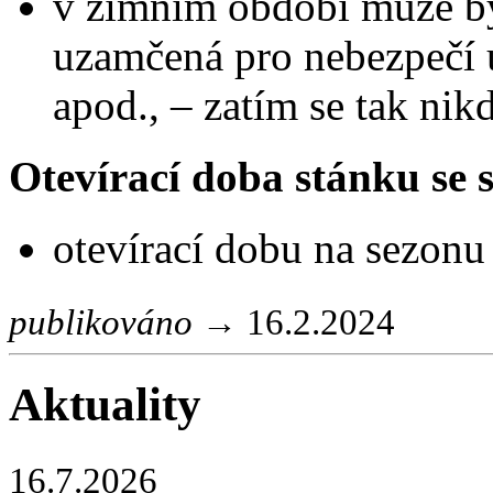
v zimním období může bý
uzamčená pro nebezpečí 
apod., – zatím se tak nik
Otevírací doba stánku se 
otevírací dobu na sezonu
publikováno
→
16.2.2024
Aktuality
16.7.2026